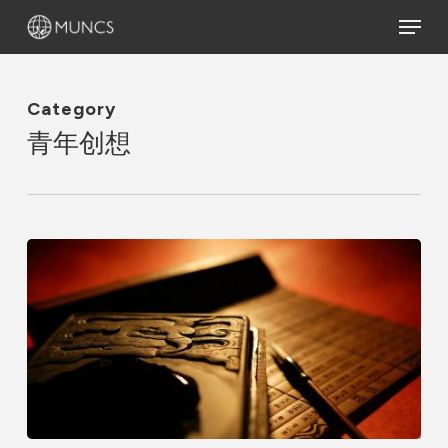
Skip
Menu
to
main
content
Category
青年创想