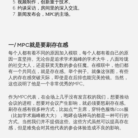
视频制作，创新重于技术。
约谈采访，房间里的深入交流。
新闻发布会，
MPC
的主场。
一/ MPC就是要刷存在感
每个人都有着不同的原因加入模联，每个人都有着自己的原
因一直坚持。无论你是追求学术巅峰的学术大牛，八面玲珑
的社交大人，还是获奖无数的参会狂魔。在模联中，他们都
有一个共同点，就是存在感。举个例子。就像这张图，有些
人的存在感突破天际，即使是在后排也能完美抢镜。当然，
这也说明了他是一个非常优秀的
MPC。
作为
MPC
代表，在会场上几乎没有发言权的我们，想要推动
会议的进程，想要对会议产生影响，就必须要怒刷存在感。
刷存在感有很多种方式，比如点艹主席，穿特色服饰
/cos
服
（比如学术巅峰赖大大），咆哮会场神马的都是一种可行的
方式。当然我们并不提倡这些。这些方式虽然可以提高存在
感，但是难免会对其他代表的参会体验造成不良的影响。