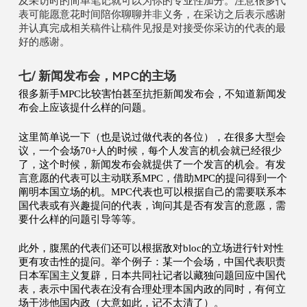
及采访时的简单笔记就可以为你的专业性加分。注意很多代
表可能愿意花时间陪你聊聊并非义务，在采访之后表示感谢
并认真完成相关稿件让稿件见报是对接受你采访的代表的最
好的感谢。
七/ 新闻发布会，MPC的主场
很多新手
MPC
比较害怕甚至抗拒新闻发布会，不知道新闻发
布会上应该提什么样的问题。
这里简单说一下（也是说过做代表的各位），在很多大型会
议，一个会场
70+
人的时候，每个人发言的机会就已经很少
了，这个时候，新闻发布会就提供了一个发言的机会。有发
言意愿的代表可以主动联系
MPC
，借助
MPC
的提问得到一个
阐明本国立场的机。
MPC
代表也可以根据自己的需要联系本
国代表或有兴趣提问的代表，询问其是否有发言的意愿，需
要什么样的问题引导等等。
此外，腹黑的代表们还可以根据敌对
bloc
的立场进行针对性
更有攻击性的提问。举个例子：某一个会场，中国代表职责
日本军国主义复辟，日本共同社记者以藏独问题回应中国代
表，表示中国代表在没有合理处理本国内政的同时，有何立
场干涉他国内政（大意如此，记不太清了）。