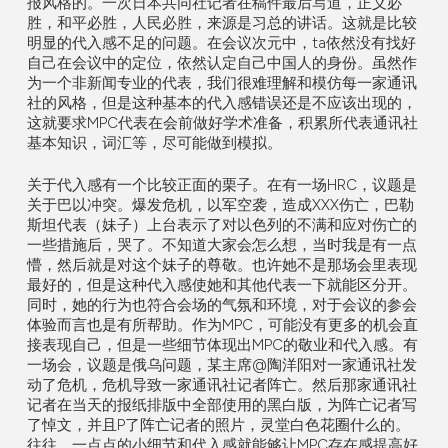
报风格的。一次日本共同社记者在稿件最后写道，正义必
胜，和平必胜，人民必胜，来源是习总的讲话。这就是比较
明显的代入感不足的问题。在会议次元中，ta依然没有找好
自己在会议中的定位，依然认定自己中国人的身份。虽然作
为一个非新闻专业的代表，我们很难理解和模仿每一家通讯
社的风格，但是这种基本的代入感错误还是不应该出现的，
这就要求MPC代表在会前做好学术准备，积累所代表通讯社
基本知识，词汇等，尽可能做到模拟。
关于代入感有一个比较正面的栗子。在有一场HRC，议题是
关于巴以冲突。爆发危机，以军空袭，造成XXX伤亡，巴勒
斯坦代表（妹子）上台表示了对以色列的不满和应对伤亡的
一些措施后，哭了。不知道大家会怎么想，当时我是有一点
懵，然后就是对这个妹子的尊敬。也许她不是那场会里表现
最好的，但是这种代入感使她和其他代表一下就能区分开。
同时，她的行为也符合会场的气氛和环境，对于会议的参会
体验而言也是有所帮助。作为MPC，可能没有更多的机会直
接表现自己，但是一些细节体现出MPC的敬业和代入感。有
一场会，议题是俄乌问题，某主席@陶洋阳对一家通讯社发
动了危机，危机导致一家通讯社记者阵亡。然后那家通讯社
记者在当天的报纸排版中全部使用的黑白版，为阵亡记者写
了悼文，并且P了阵亡记者的照片，灵堂白色花圈什么的。
往往，一点点的小细节和代入感就能够让MPC存在感提高好