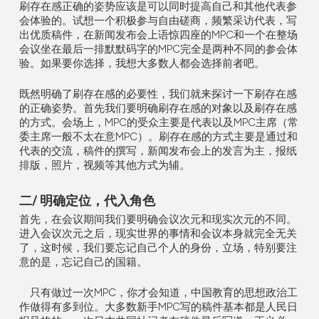
刷存在感正确的姿势应该是可以同时提高自己和其他代表参
会体验的。试想一个积极参与自由磋商，频繁采访代表，写
出优质稿件，在新闻发布会上语惊四座的
MPC
和一个在整场
会议坐在最后一排默默码字的
MPC
完全是两种不同的参会体
验。如果要你选择，我想大多数人都会选择前者吧。
既然明确了刷存在感的必要性，我们就来探讨一下刷存在感
的正确姿势。首先我们要明确刷存在感的对象以及刷存在感
的方式。会场上，
MPC
的受众主要是代表以及
MPC
主席（常
委主席一般不太在意
MPC
）。刷存在感的方式主要是通过和
代表的交流，稿件的撰写，新闻发布会上的发言为主，报纸
排版，照片，视频等其他方式为辅。
二/ 明确定位，代入角色
首先，在会议期间我们要明确会议次元和现实次元的不同。
进入会议次元之后，现实世界的事情和会议本身就完全无关
了，这时候，我们要忘记自己个人的身份，立场，特别要注
意的是，忘记自己的国籍。
只有做过一次MPC，你才会知道，中国教育的思想政治工
作做得有多到位。大多数新手MPC写的稿件基本都是人民日